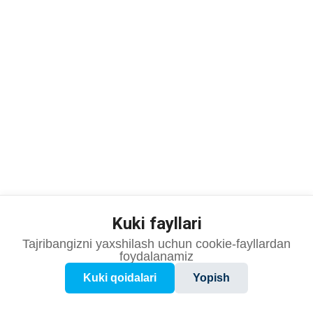
Kuki fayllari
© 2023 MUNIS – «O'zbekiston milliy innovatsion tizimini modernizatsiya
qilish loyihasi». Barcha huquqlar himoyalangan.
Tajribangizni yaxshilash uchun cookie-fayllardan
foydalanamiz
Kuki qoidalari
Yopish